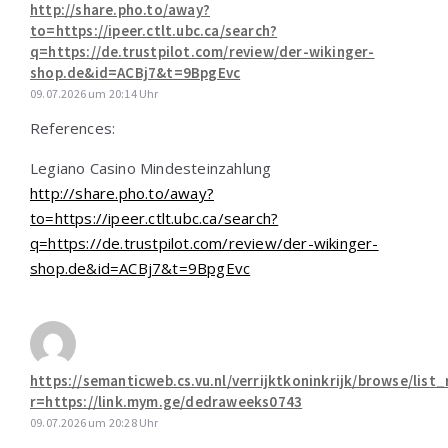
http://share.pho.to/away?
to=https://ipeer.ctlt.ubc.ca/search?
q=https://de.trustpilot.com/review/der-wikinger-
shop.de&id=ACBj7&t=9BpgEvc
09.07.2026 um 20:14 Uhr
References:
Legiano Casino Mindesteinzahlung
http://share.pho.to/away?
to=https://ipeer.ctlt.ubc.ca/search?
q=https://de.trustpilot.com/review/der-wikinger-
shop.de&id=ACBj7&t=9BpgEvc
https://semanticweb.cs.vu.nl/verrijktkoninkrijk/browse/list
r=https://link.mym.ge/dedraweeks0743
09.07.2026 um 20:28 Uhr