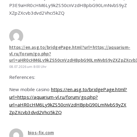
P3E9aHR0cHM6Ly9kZS50cnVzdHBpbG90LmNvbS9yZ
XZpZXcvb3dvd2Vhci5kZQ
https://en.asg.to/bridgePage.html?url=https://aquarium-
vl.ru/forum/go.php?
url=aHR0cHM6Ly9kZS50cnVzdHBpbG90LmNvbS9yZXZpZXcvb
08.07.2026 um 8:00 Uhr
References:
New mobile casino
https://en.asg.to/bridgePage.html?
url=https://aquarium-vl.ru/forum/go.php?
url=aHR0cHM6Ly9kZS50cnVzdHBpbG90LmNvbS9yZX
ZpZXcvb3dvd2Vhci5kZQ
bios-fix.com