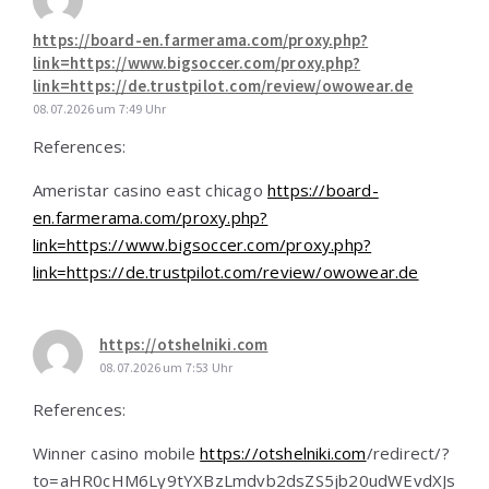
https://board-en.farmerama.com/proxy.php?
link=https://www.bigsoccer.com/proxy.php?
link=https://de.trustpilot.com/review/owowear.de
08.07.2026 um 7:49 Uhr
References:
Ameristar casino east chicago
https://board-
en.farmerama.com/proxy.php?
link=https://www.bigsoccer.com/proxy.php?
link=https://de.trustpilot.com/review/owowear.de
https://otshelniki.com
08.07.2026 um 7:53 Uhr
References:
Winner casino mobile
https://otshelniki.com
/redirect/?
to=aHR0cHM6Ly9tYXBzLmdvb2dsZS5jb20udWEvdXJs