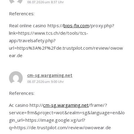
08.07.2026 um 8:37 Uhr
References:
Real online casino https://
bios-fix.com
/proxy.php?
link=https://www.tcs.ch/de/tools/tcs-
app/travelsafety.php?
url=https%3A%2F%2Fde.trustpilot.com/review/owow
ear.de
cm-sg.wargaming.net
08.07.2026 um 9:00 Uhr
References:
Ac casino http://
cm-sg.wargaming.net
/frame/?
service=frm&project=wot&realm=sg&language=en&lo
gin_url=https://image.google.vg/url?
q=https://de.trustpilot.com/review/owowear.de