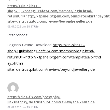
http://skin-skin11--
shop2.jjukbbang1.cafe24.com/member/login.html?
returnUrl=http://xtpanel.xtgem.com/templates/birthday.xh
site=de.trustpilot.com/review/beyondjewellery.de
09.07.2026 um 18:57 Uhr
References:
Legiano Casino Download
http://skin-skin11–
shop2.jjukbbang1.cafe24.com/member/login.html?
returnUrl=http://xtpanel.xtgem.com/templates/birthd
ay.xhtml?
site=de.trustpilot.com/review/beyondjewellery.de
https://bios-fix.com/proxy.php?
link=https://de.trustpilot.com/review/edelkranz.de
09.07.2026 um 19:11 Uhr