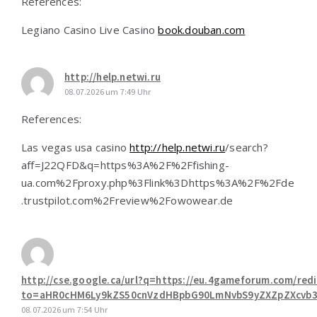
References:
Legiano Casino Live Casino
book.douban.com
http://help.netwi.ru
08.07.2026 um 7:49 Uhr
References:
Las vegas usa casino
http://help.netwi.ru
/search?
aff=J22QFD&q=https%3A%2F%2Ffishing-
ua.com%2Fproxy.php%3Flink%3Dhttps%3A%2F%2Fde
.trustpilot.com%2Freview%2Fowowear.de
http://cse.google.ca/url?q=https://eu.4gameforum.com/redi
to=aHR0cHM6Ly9kZS50cnVzdHBpbG90LmNvbS9yZXZpZXcvb3
08.07.2026 um 7:54 Uhr