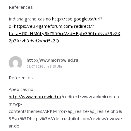
References:
Indiana grand casino
http://cse.google.ca/url?
q=https://eu.4gameforum.com/redirect/?
to=aHR0cHM6Ly9kZS50cnVzdHBpbG90LmNvbS9yZX
ZpZXcvb3dvd2Vhci5kZQ
http://www.morrowind.ru
08.07.2026 um 8:59 Uhr
References:
Apex casino
http://www.morrowind.ru
/redirect/www.apkmirror.co
m/wp-
content/themes/APKMirror/ap_resize/ap_resize.php%
3Fsrc%3Dhttps%3A//de.trustpilot.com/review/owowe
ar.de