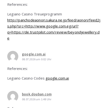
References:
Legiano Casino Treueprogramm
http://panchodeaonori.sakura.ne.jp/feed/aonori/feed2j
s.php?src=http://www.google.com.eg/url?
q=https://de.trustpilot.com/review/beyondjewellery.d
e
google.com.ai
08.07.2026 um 0:02 Uhr
References:
Legiano Casino Codes
google.com.ai
book.douban.com
08.07.2026 um 1:48 Uhr