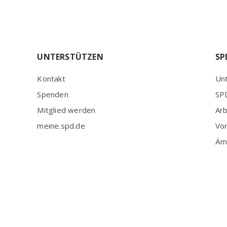
UNTERSTÜTZEN
SP
Kontakt
Unt
Spenden
SPD
Mitglied werden
Ar
meine.spd.de
Vo
Äm