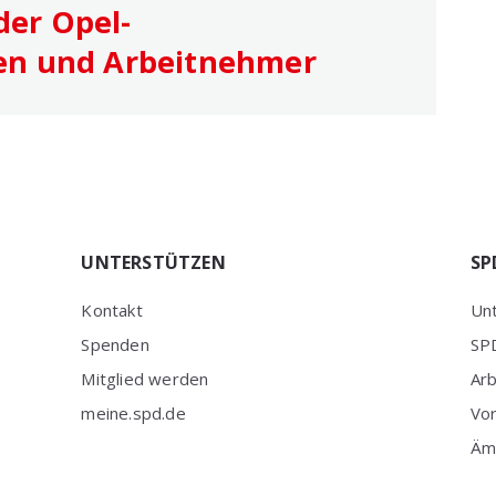
 der Opel-
en und Arbeitnehmer
UNTERSTÜTZEN
SP
Kontakt
Unt
Spenden
SPD
Mitglied werden
Ar
meine.spd.de
Vo
Äm