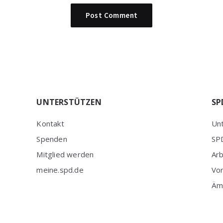
UNTERSTÜTZEN
SP
Kontakt
Unt
Spenden
SPD
Mitglied werden
Ar
meine.spd.de
Vo
Äm