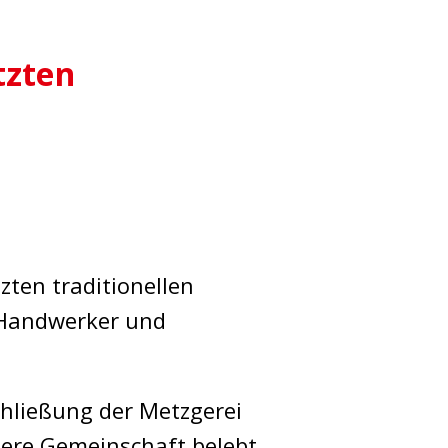
tzten
zten traditionellen
e Handwerker und
chließung der Metzgerei
nsere Gemeinschaft belebt