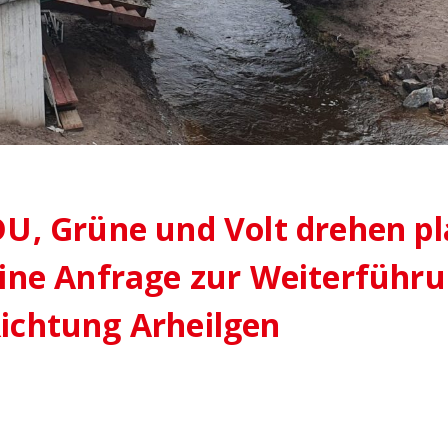
DU, Grüne und Volt drehen p
eine Anfrage zur Weiterführu
ichtung Arheilgen