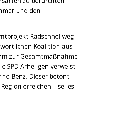
rsarten zu befürchten
nehmer und den
amtprojekt Radschnellweg
wortlichen Koalition aus
ss ihm zur Gesamtmaßnahme
e SPD Arheilgen verweist
no Benz. Dieser betont
Region erreichen – sei es