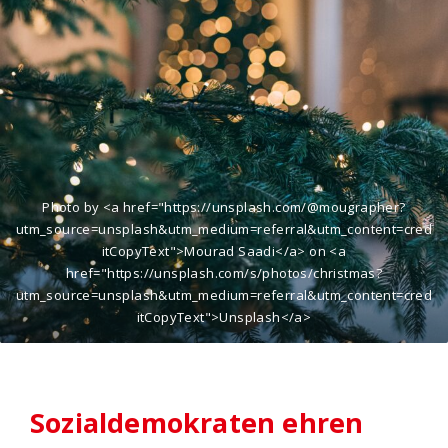
Photo by <a href="https://unsplash.com/@mougrapher?
utm_source=unsplash&utm_medium=referral&utm_content=cred
itCopyText">Mourad Saadi</a> on <a
href="https://unsplash.com/s/photos/christmas?
utm_source=unsplash&utm_medium=referral&utm_content=cred
itCopyText">Unsplash</a>
Sozialdemokraten ehren